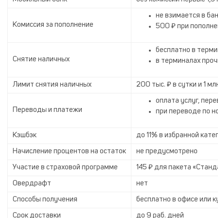
не взимается в ба
Комиссия за пополнение
500 ₽ при пополне
бесплатно в терми
Снятие наличных
в терминалах прочи
Лимит снятия наличных
200 тыс. ₽ в сутки и 1 м
оплата услуг, пере
Переводы и платежи
при переводе по но
Кэшбэк
до 11% в избранной кате
Начисление процентов на остаток
не предусмотрено
Участие в страховой программе
145 ₽ для пакета «Стан
Овердрафт
нет
Способы получения
бесплатно в офисе или к
Срок доставки
до 9 раб. дней