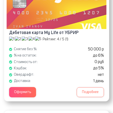
Дебетовая карта My Life от УБРИР
Рейтинг:
4
/ 5 (
1
)
50 000 р
Снятие без %:
до 6%
% на остаток:
0 руб
Стоимость от:
до 5%
Кэшбэк:
нет
Овердрафт:
1 день
Доставка:
Оформить
Подробнее