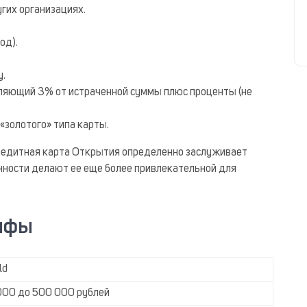
гих организациях.
од).
у.
ляющий 3% от истраченной суммы плюс проценты (не
«золотого» типа карты.
кредитная карта Открытия определенно заслуживает
нности делают ее еще более привлекательной для
рифы
ld
000 до 500 000 рублей