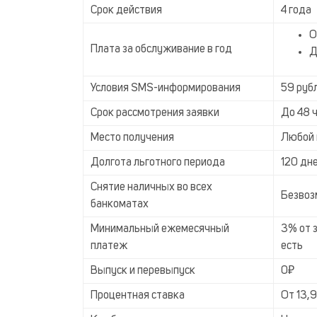
Срок действия
4 года
О
Плата за обслуживание в год
Д
Условия SMS-информирования
59 руб
Срок рассмотрения заявки
До 48 
Место получения
Любой 
Долгота льготного периода
120 дн
Снятие наличных во всех
Безвоз
банкоматах
Минимальный ежемесячный
3% от 
платеж
есть
Выпуск и перевыпуск
0₽
Процентная ставка
От 13,