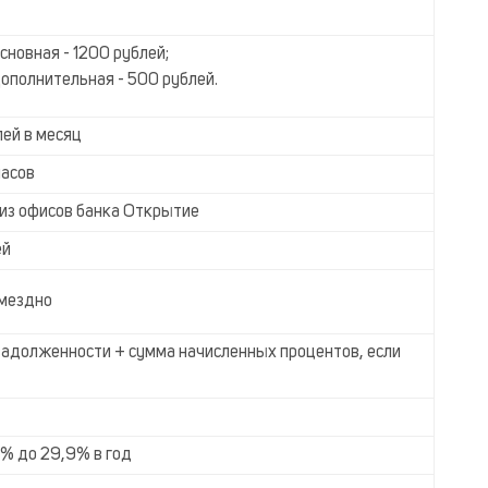
сновная - 1200 рублей;
ополнительная - 500 рублей.
лей в месяц
часов
из офисов банка Открытие
ей
мездно
задолженности + сумма начисленных процентов, если
9% до 29,9% в год