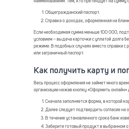
наименованиям. Тем, кто претендует на сумму 
Общегражданский паспорт.
Справка о доходах, оформленная на блан
Если необходимая сумма меньше 100 000, под
условием – выдача карточки с уплатой долга б
режиме. В подобных случаях вместо справки с 
или заграничный паспорт.
Как получить карту и по
Весь процесс оформления не займет много врем
организации нажав кнопку «Оформить онлайн» 
Сначала заполняется форма, в которой ко
Далее следует подтвердить согласие на о
В течение установленного срока банк изв
Заберите готовый продукт в выбранном о