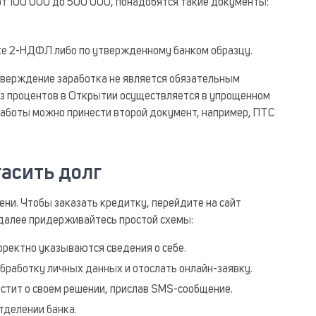
от 100 000 до 500 000, понадобятся такие документы:
ке 2-НДФЛ либо по утвержденному банком образцу.
тверждение заработка не является обязательным
ез процентов в Открытии осуществляется в упрощенном
работы можно принести второй документ, например, ПТС
гасить долг
ени. Чтобы заказать кредитку, перейдите на сайт
далее придерживайтесь простой схемы:
рректно указываются сведения о себе.
бработку личных данных и отослать онлайн-заявку.
естит о своем решении, прислав SMS-сообщение.
тделении банка.