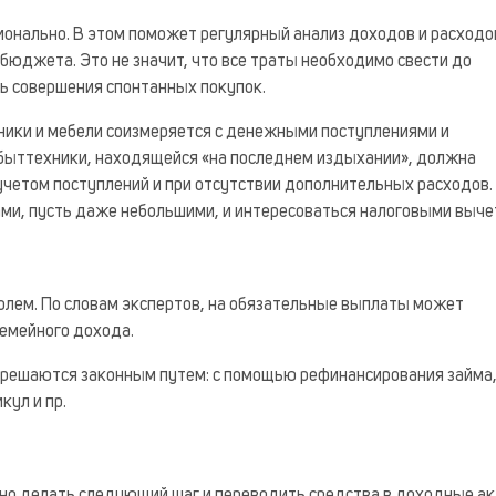
онально. В этом поможет регулярный анализ доходов и расходо
бюджета. Это не значит, что все траты необходимо свести до
ь совершения спонтанных покупок.
ники и мебели соизмеряется с денежными поступлениями и
 быттехники, находящейся «на последнем издыхании», должна
учетом поступлений и при отсутствии дополнительных расходов.
и, пусть даже небольшими, и интересоваться налоговыми выче
лем. По словам экспертов, на обязательные выплаты может
семейного дохода.
зрешаются законным путем: с помощью рефинансирования займа
ул и пр.