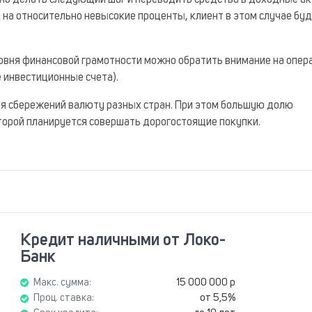
но делать следующий шаг и переводить средства в доходные ак
 на относительно невысокие проценты, клиент в этом случае бу
овня финансовой грамотности можно обратить внимание на опер
 инвестиционные счета).
я сбережений валюту разных стран. При этом большую долю
оторой планируется совершать дорогостоящие покупки.
Кредит наличными от Локо-
Банк
Макс. сумма:
15 000 000 р
Проц. ставка:
от 5,5%