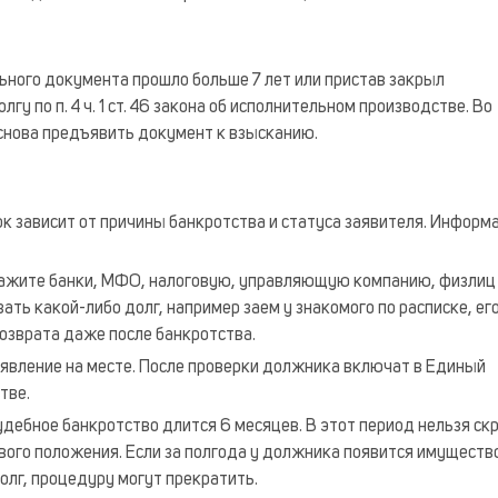
ьного документа прошло больше 7 лет или пристав закрыл
у по п. 4 ч. 1 ст. 46 закона об исполнительном производстве. Во
 снова предъявить документ к взысканию.
ок зависит от причины банкротства и статуса заявителя. Инфор
Укажите банки, МФО, налоговую, управляющую компанию, физлиц
ать какой-либо долг, например заем у знакомого по расписке, его
озврата даже после банкротства.
явление на месте. После проверки должника включат в Единый
тве.
ебное банкротство длится 6 месяцев. В этот период нельзя ск
ого положения. Если за полгода у должника появится имуществ
олг, процедуру могут прекратить.