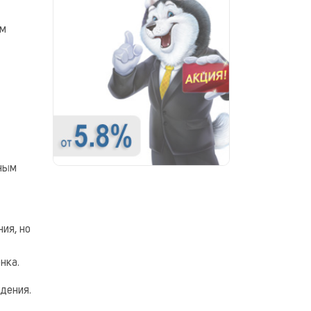
ым
бным
ия, но
нка.
дения.