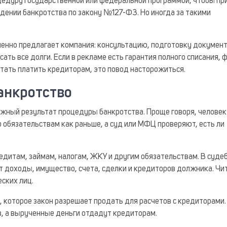
цедуру государственной или федеральной программой, чтобы пр
ждении банкротства по закону №127-ФЗ. Но иногда за такими
менно предлагает компания: консультацию, подготовку документ
ать все долги. Если в рекламе есть гарантия полного списания, 
тать платить кредиторам, это повод насторожиться.
анкротство
ожный результат процедуры банкротства. Проще говоря, человек
 обязательствам как раньше, а суд или МФЦ проверяют, есть ли
едитам, займам, налогам, ЖКУ и другим обязательствам. В суде
доходы, имущество, счета, сделки и кредиторов должника. Чи
ских лиц.
 которое закон разрешает продать для расчетов с кредиторами.
в, а вырученные деньги отдадут кредиторам.