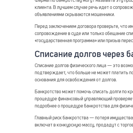
Фирмы по банкротству могут называть эту про
клиента. В лучшем случае речь идет о сопрово
объявлениями скрываются мошенники.
Перед заключением договора проверьте, что и
сопровождение в суде или только обещание спис
«государственная программа» или призыв перес
Списание долгов через б
Списание долгов физического лица — это возм
подтверждает, что больше не может платить по
основания для освобождения от долгов.
Банкротство может помочь списать долги по кр
процедуре финансовый управляющий проверяет 
подробнее о процедуре банкротства для физиче
Главный риск банкротства — потеря имущества,
включат в конкурсную массу, продадут с торго