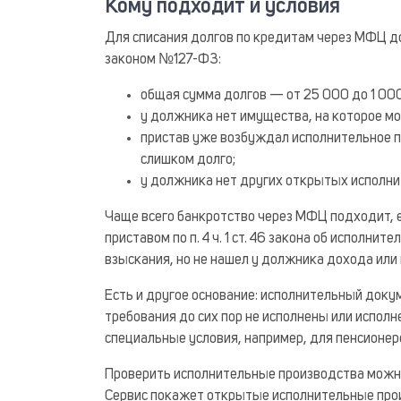
Кому подходит и условия
Для списания долгов по кредитам через МФЦ 
законом №127-ФЗ:
общая сумма долгов — от 25 000 до 1 00
у должника нет имущества, на которое м
пристав уже возбуждал исполнительное пр
слишком долго;
у должника нет других открытых исполн
Чаще всего банкротство через МФЦ подходит, 
приставом по п. 4 ч. 1 ст. 46 закона об исполни
взыскания, но не нашел у должника дохода или 
Есть и другое основание: исполнительный докум
требования до сих пор не исполнены или испол
специальные условия, например, для пенсионер
Проверить исполнительные производства можно
Сервис покажет открытые исполнительные прои