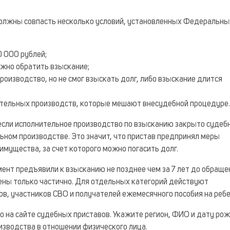
должны совпасть несколько условий, установленных Федеральн
0 000 рублей;
ожно обратить взыскание;
оизводство, но не смог взыскать долг, либо взыскание длится
ительных производств, которые мешают внесудебной процедуре.
если исполнительное производство по взысканию закрыто суде
тельном производстве. Это значит, что пристав предпринял меры
имущества, за счет которого можно погасить долг.
ент предъявили к взысканию не позднее чем за 7 лет до обращен
нены только частично. Для отдельных категорий действуют
ов, участников СВО и получателей ежемесячного пособия на ребе
 на сайте судебных приставов. Укажите регион, ФИО и дату рож
зводства в отношении физического лица.