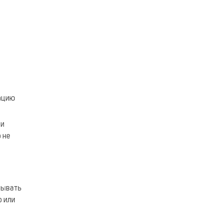
мацию
 и
 не
рывать
о или