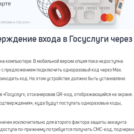
рждение входа в Госуслуги через
 на компьютере. В мобильной версии опция пока недоступна.
е с предложением подключить одноразовый код через Max.
приходить код. На этом устройстве должно быть установлено
е «Госуслуг», отсканировав QR-код, отображающийся на экране.
подтверждения», куда будут поступать одноразовые коды,
значен исключительно для второго фактора защиты аккаунта
я доступа по-прежнему потребуется получать СМС-код, подчеркн