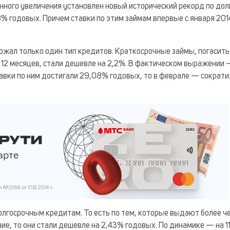
венного увеличения установлен новый исторический рекорд по до
 годовых. Причем ставки по этим займам впервые с января 201
ожал только один тип кредитов. Краткосрочные займы, погасить
 12 месяцев, стали дешевле на 2,2%. В фактическом выражении 
тавки по ним достигали 29,08% годовых, то в феврале — сократи
лгосрочным кредитам. То есть по тем, которые выдают более ч
е, то они стали дешевле на 2,43% годовых. По динамике — на 11