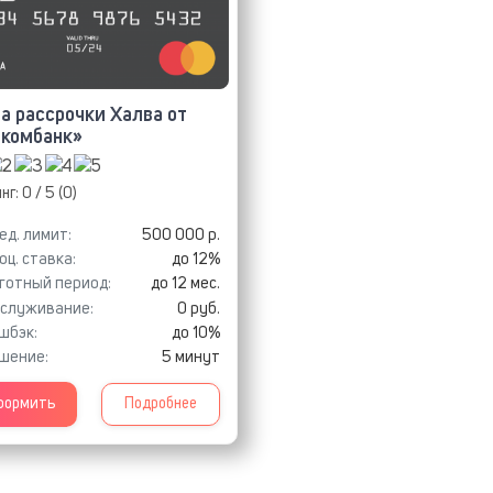
а рассрочки Халва от
вкомбанк»
нг:
0
/ 5 (
0
)
ед. лимит:
500 000 р.
оц. ставка:
до 12%
готный период:
до 12 мес.
служивание:
0 руб.
шбэк:
до 10%
шение:
5 минут
ормить
Подробнее