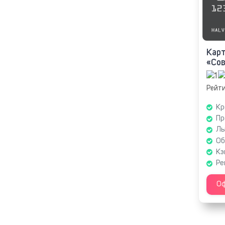
Карт
«Со
Рейти
Кр
Пр
Ль
Об
Кэ
Ре
Оф