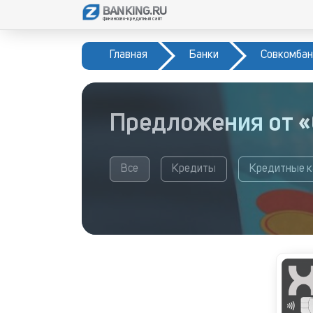
BANKING.RU
финансово-кредитный сайт
Главная
Банки
Совкомбан
Предложения от 
Все
Кредиты
Кредитные 