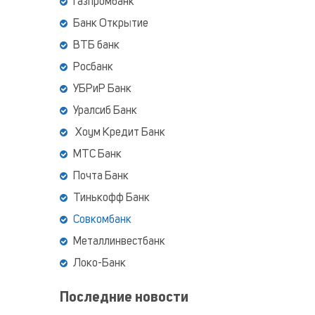
Газпромбанк
Банк Открытие
ВТБ банк
Росбанк
УБРиР Банк
Уралсиб Банк
Хоум Кредит Банк
МТС Банк
Почта Банк
Тинькофф Банк
Совкомбанк
Металлинвестбанк
Локо-Банк
Последние новости