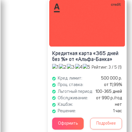
Кредитная карта «365 дней
без %» от «Альфа-Банка»
Рейтинг:
3
/ 5 (
1
)
Кред. лимит:
500 000 р.
Проц. ставка:
от 11,99%
Льготный период:
100-365 дней
Обслуживание:
от 990 р./год
Кэшбэк:
нет
Решение:
1 час
Оформить
Подробнее