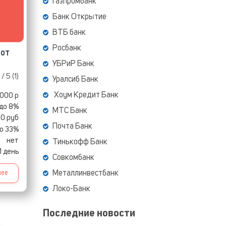
Газпромбанк
Банк Открытие
ВТБ банк
Росбанк
 от
УБРиР Банк
/ 5 (
1
)
Уралсиб Банк
Хоум Кредит Банк
 000 р
до 8%
МТС Банк
0 руб
Почта Банк
о 33%
нет
Тинькофф Банк
1 день
Совкомбанк
нее
Металлинвестбанк
Локо-Банк
Последние новости