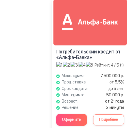
Потребительский кредит от
«Альфа-Банка»
Рейтинг:
4
/ 5 (
1
)
Макс. сумма:
7 500 000 р.
Проц. ставка:
от 5,5%
Срок кредита:
до 5 лет
Мин. сумма:
50 000 р.
Возраст:
от 21 года
Решение:
2 минуты
Оформить
Подробнее