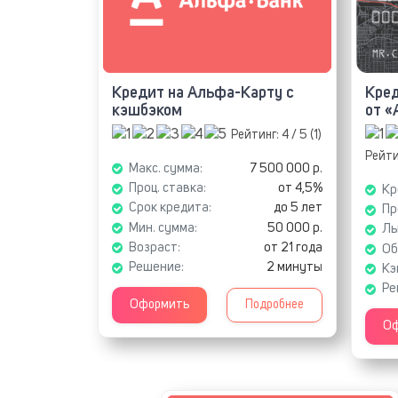
Кредит на Альфа-Карту с
Кред
кэшбэком
от «
Рейтинг:
4
/ 5 (
1
)
Рейти
Макс. сумма:
7 500 000 р.
Проц. ставка:
от 4,5%
Кр
Срок кредита:
до 5 лет
Пр
Мин. сумма:
50 000 р.
Ль
Возраст:
от 21 года
Об
Решение:
2 минуты
Кэ
Ре
Оформить
Подробнее
Оф