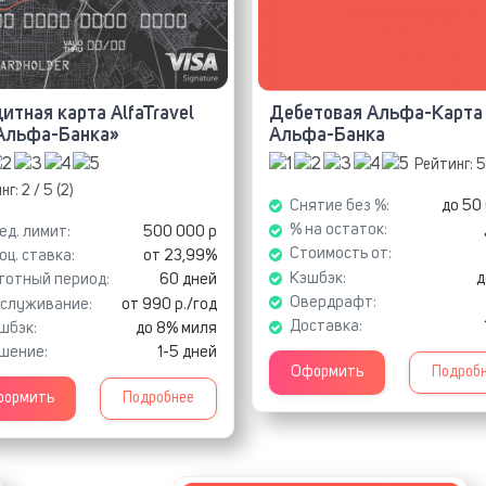
итная карта AlfaTravel
Дебетовая Альфа-Карта
Альфа-Банка»
Альфа-Банка
Рейтинг:
5
нг:
2
/ 5 (
2
)
Снятие без %:
до 50
% на остаток:
ед. лимит:
500 000 р
Стоимость от:
оц. ставка:
от 23,99%
Кэшбэк:
д
готный период:
60 дней
Овердрафт:
служивание:
от 990 р./год
Доставка:
шбэк:
до 8% миля
шение:
1-5 дней
Оформить
Подроб
ормить
Подробнее