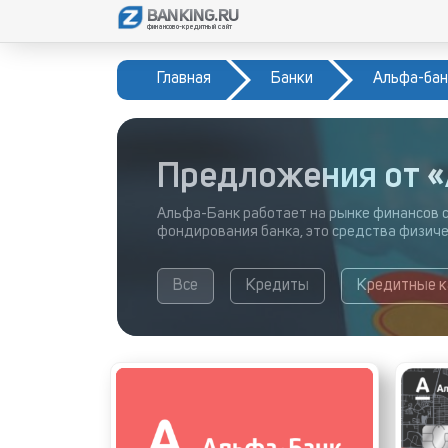
BANKING.RU
финансово-кредитный сайт
Главная
Банки
Альфа-бан
Предложения от 
Альфа-Банк работает на рынке финансов с
фондирования банка, это средства физиче
Все
Кредиты
Кредитные 