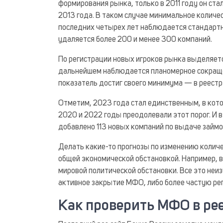
формирования рынка, только в 2011 году он ст
2013 года. В таком случае минимальное количе
последних четырех лет наблюдается стандартна
удаляется более 200 и менее 300 компаний.
По регистрации новых игроков рынка выделяетс
дальнейшем наблюдается планомерное сокращен
показатель достиг своего минимума — в реестр 
Отметим, 2023 года стал единственным, в кот
2020 и 2022 годы преодолевали этот порог. И 
добавлено 113 новых компаний по выдаче займо
Делать какие-то прогнозы по изменению количе
общей экономической обстановкой. Например, 
мировой политической обстановки. Все это неиз
активное закрытие МФО, либо более частую ре
Как проверить МФО в ре