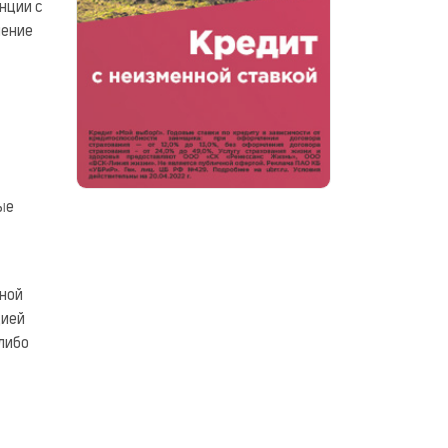
нции с
чение
ые
ьной
цией
либо