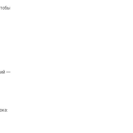
чтобы
ний —
ока: