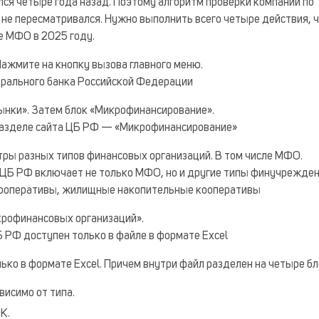
лся четыре года назад. Поэтому алгоритм проверки компаний по
 не пересматривался. Нужно выполнить всего четыре действия, 
е МФО в 2025 году.
ажмите на кнопку вызова главного меню.
трального банка Российской Федерации
ынки». Затем блок «Микрофинансирование».
разделе сайта ЦБ РФ — «Микрофинансирование»
тры разных типов финансовых организаций. В том числе МФО.
 ЦБ РФ включает не только МФО, но и другие типы финучрежде
кооперативы, жилищные накопительные кооперативы
крофинансовых организаций».
 РФ доступен только в файле в формате Excel
ко в формате Excel. Причем внутри файл разделен на четыре бл
висимо от типа.
К.