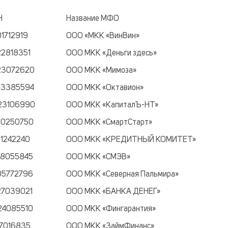
Н
Название МФО
1712919
ООО «МКК «ВинВин»
22818351
ООО МКК «Деньги здесь»
23072620
ООО МКК «Мимоза»
33385594
ООО МКК «Октавион»
23106990
ООО МКК «КапиталЪ-НТ»
30250750
ООО МКК «СмартСтарт»
21242240
ООО МКК «КРЕДИТНЫЙ КОМИТЕТ»
18055845
ООО МКК «СМЭВ»
05772796
ООО МКК «Северная Пальмира»
27039021
ООО МКК «БАНКА ДЕНЕГ»
24085510
ООО МКК «Фингарантия»
47016835
ООО МКК «ЗаймФинанс»