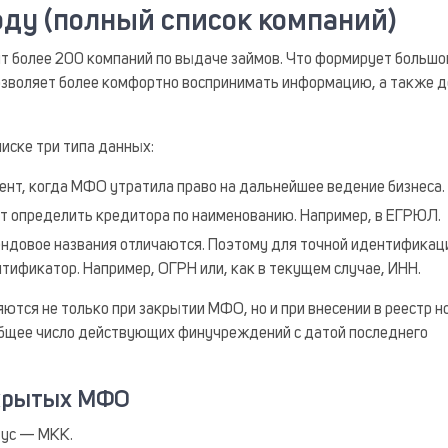
ду (полный список компаний)
ит более 200 компаний по выдаче займов. Что формирует большо
позволяет более комфортно воспринимать информацию, а также 
иске три типа данных:
мент, когда МФО утратила право на дальнейшее ведение бизнеса.
т определить кредитора по наименованию. Например, в ЕГРЮЛ.
ендовое названия отличаются. Поэтому для точной идентификац
тификатор. Например, ОГРН или, как в текущем случае, ИНН.
тся не только при закрытии МФО, но и при внесении в реестр н
 общее число действующих финучреждений с датой последнего
акрытых МФО
тус — МКК.