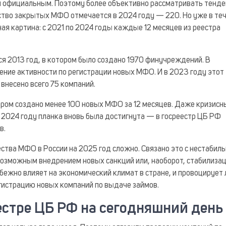
ал официальным. Поэтому более объективно рассматривать тенде
ство закрытых МФО отмечается в 2024 году — 220. Но уже в те
я картина: с 2021 по 2024 годы каждые 12 месяцев из реестра
я 2013 год, в котором было создано 1970 финучреждений. В
ие активности по регистрации новых МФО. И в 2023 году этот
внесено всего 75 компаний.
ором создано менее 100 новых МФО за 12 месяцев. Даже кризисн
в 2024 году планка вновь была достигнута — в госреестр ЦБ РФ
в.
ства МФО в России на 2025 год сложно. Связано это с нестабил
возможным внедрением новых санкций или, наоборот, стабилиза
бежно влияет на экономический климат в стране, и провоцирует 
гистрацию новых компаний по выдаче займов.
естре ЦБ РФ на сегодняшний день