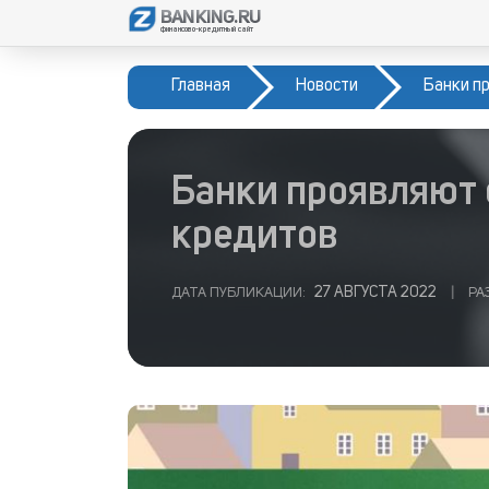
BANKING.RU
финансово-кредитный сайт
Главная
Новости
Банки п
Банки проявляют 
кредитов
27 АВГУСТА 2022
ДАТА ПУБЛИКАЦИИ:
|
РА