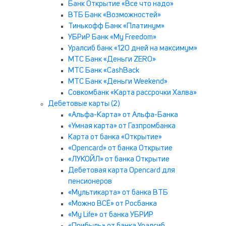
Банк Открытие «Все что надо»
ВТБ Банк «Возможностей»
Тинькофф Банк «Платинум»
УБРиР Банк «My Freedom»
Уралсиб банк «120 дней на максимум»
МТС Банк «Деньги ZERO»
МТС Банк «CashBack
МТС Банк «Деньги Weekend»
Совкомбанк «Карта рассрочки Халва»
Дебетовые карты (2)
«Альфа-Карта» от Альфа-Банка
«Умная карта» от Газпромбанка
Карта от банка «Открытие»
«Opencard» от банка Открытие
«ЛУКОЙЛ» от банка Открытие
Дебетовая карта Opencard для
пенсионеров
«Мультикарта» от банка ВТБ
«Можно ВСЁ» от Росбанка
«My Life» от банка УБРИР