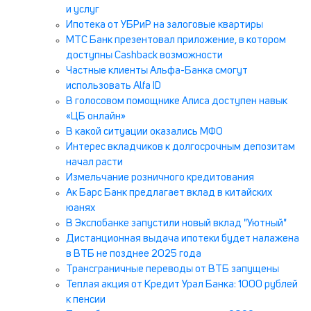
и услуг
Ипотека от УБРиР на залоговые квартиры
МТС Банк презентовал приложение, в котором
доступны Cashback возможности
Частные клиенты Альфа-Банка смогут
использовать Alfa ID
В голосовом помощнике Алиса доступен навык
«ЦБ онлайн»
В какой ситуации оказались МФО
Интерес вкладчиков к долгосрочным депозитам
начал расти
Измельчание розничного кредитования
Ак Барс Банк предлагает вклад в китайских
юанях
В Экспобанке запустили новый вклад "Уютный"
Дистанционная выдача ипотеки будет налажена
в ВТБ не позднее 2025 года
Трансграничные переводы от ВТБ запущены
Теплая акция от Кредит Урал Банка: 1000 рублей
к пенсии