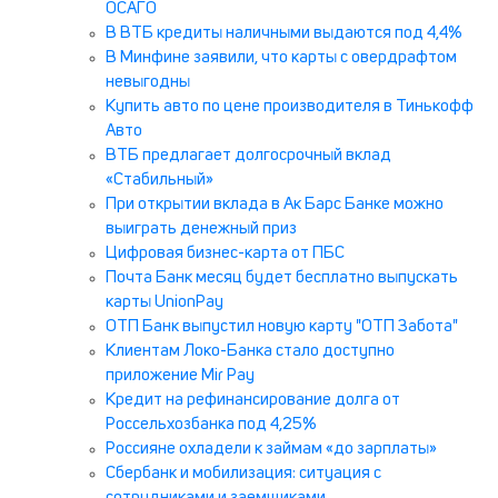
ОСАГО
В ВТБ кредиты наличными выдаются под 4,4%
В Минфине заявили, что карты с овердрафтом
невыгодны
Купить авто по цене производителя в Тинькофф
Авто
ВТБ предлагает долгосрочный вклад
«Стабильный»
При открытии вклада в Ак Барс Банке можно
выиграть денежный приз
Цифровая бизнес-карта от ПБС
Почта Банк месяц будет бесплатно выпускать
карты UnionPay
ОТП Банк выпустил новую карту "ОТП Забота"
Клиентам Локо-Банка стало доступно
приложение Mir Pay
Кредит на рефинансирование долга от
Россельхозбанка под 4,25%
Россияне охладели к займам «до зарплаты»
Сбербанк и мобилизация: ситуация с