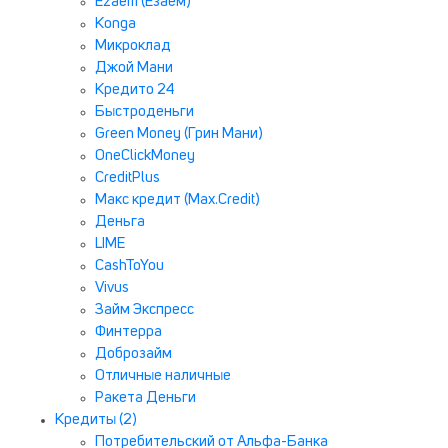
Ezaem (Езаем)
Konga
Микроклад
Джой Мани
Кредито 24
Быстроденьги
Green Money (Грин Мани)
OneClickMoney
CreditPlus
Макс кредит (Max.Credit)
Деньга
LIME
CashToYou
Vivus
Займ Экспресс
Финтерра
Доброзайм
Отличные наличные
Ракета Деньги
Кредиты (2)
Потребительский от Альфа-Банка