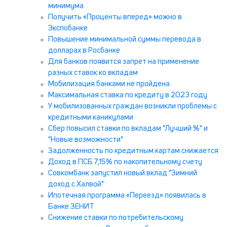
минимума
Получить «Проценты вперед» можно в
Экспобанке
Повышение минимальной суммы перевода в
долларах в Росбанке
Для банков появится запрет на применение
разных ставок ко вкладам
Мобилизация банками не пройдена
Максимальная ставка по кредиту в 2023 году
У мобилизованных граждан возникли проблемы с
кредитными каникулами
Сбер повысил ставки по вкладам "Лучший %" и
"Новые возможности"
Задолженность по кредитным картам снижается
Доход в ПСБ 7,15% по накопительному счету
Совкомбанк запустил новый вклад "Зимний
доход с Халвой"
Ипотечная программа «Переезд» появилась в
Банке ЗЕНИТ
Снижение ставки по потребительскому