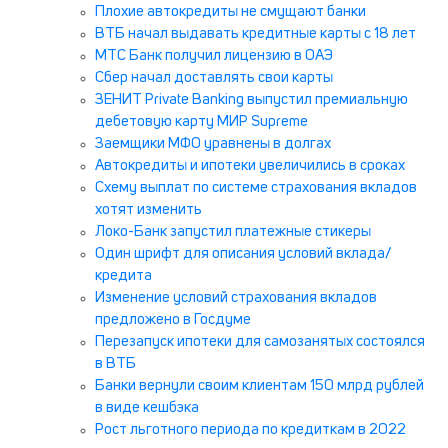
Плохие автокредиты не смущают банки
ВТБ начал выдавать кредитные карты с 18 лет
МТС Банк получил лицензию в ОАЭ
Сбер начал доставлять свои карты
ЗЕНИТ Private Banking выпустил премиальную
дебетовую карту МИР Supreme
Заемщики МФО уравнены в долгах
Автокредиты и ипотеки увеличились в сроках
Схему выплат по системе страхования вкладов
хотят изменить
Локо-Банк запустил платежные стикеры
Один шрифт для описания условий вклада/
кредита
Изменение условий страхования вкладов
предложено в Госдуме
Перезапуск ипотеки для самозанятых состоялся
в ВТБ
Банки вернули своим клиентам 150 млрд рублей
в виде кешбэка
Рост льготного периода по кредиткам в 2022