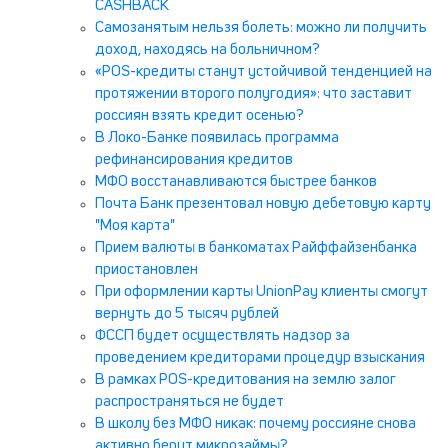
CASHBACK
Самозанятым нельзя болеть: можно ли получить
доход, находясь на больничном?
«POS-кредиты станут устойчивой тенденцией на
протяжении второго полугодия»: что заставит
россиян взять кредит осенью?
В Локо-Банке появилась программа
рефинансирования кредитов
МФО восстанавливаются быстрее банков
Почта Банк презентовал новую дебетовую карту
"Моя карта"
Прием валюты в банкоматах Райффайзенбанка
приостановлен
При оформлении карты UnionPay клиенты смогут
вернуть до 5 тысяч рублей
ФССП будет осуществлять надзор за
проведением кредиторами процедур взыскания
В рамках POS-кредитования на землю залог
распространяться не будет
В школу без МФО никак: почему россияне снова
активно берут микрозаймы?