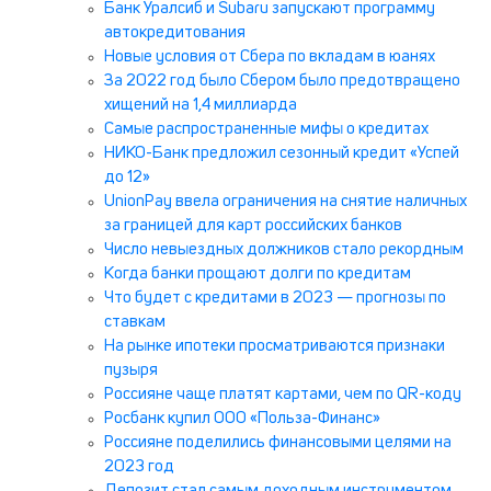
Банк Уралсиб и Subaru запускают программу
автокредитования
Новые условия от Сбера по вкладам в юанях
За 2022 год было Сбером было предотвращено
хищений на 1,4 миллиарда
Самые распространенные мифы о кредитах
НИКО-Банк предложил сезонный кредит «Успей
до 12»
UnionPay ввела ограничения на снятие наличных
за границей для карт российских банков
Число невыездных должников стало рекордным
Когда банки прощают долги по кредитам
Что будет с кредитами в 2023 — прогнозы по
ставкам
На рынке ипотеки просматриваются признаки
пузыря
Россияне чаще платят картами, чем по QR-коду
Росбанк купил ООО «Польза-Финанс»
Россияне поделились финансовыми целями на
2023 год